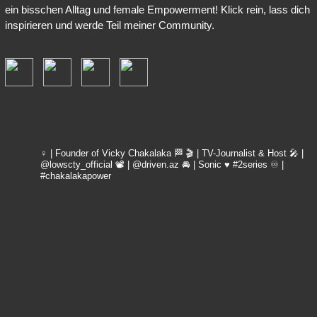
ein bisschen Alltag und female Empowerment! Klick rein, lass dich
inspirieren und werde Teil meiner Community.
vicky_chakalaka93
♀️ | Founder of Vicky Chakalaka 🏁
🎬 | TV-Journalist & Host
🎤 |
@lowscty_official
📽 | @driven.az
🚘 | Sonic ♥️ #2series
♾️ |
#chakalakapower