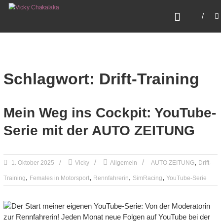
Zum
VICKY CHAKALAKA
Inhalt
Fearless. Fast. Female.
springen
Schlagwort: Drift-Training
Mein Weg ins Cockpit: YouTube-
Serie mit der AUTO ZEITUNG
,
1. Oktober 2025
Vicky
Allgemein
AUTO ZEITUNG
Drift-
,
,
,
,
Training
Females in Motorsport
Rennfahrerin
SimRacing
YouTube-Serie