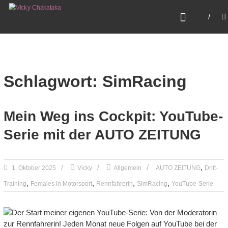
Zum
VICKY CHAKALAKA
Inhalt
Fearless. Fast. Female.
springen
Schlagwort: SimRacing
Mein Weg ins Cockpit: YouTube-
Serie mit der AUTO ZEITUNG
,
1. Oktober 2025
Vicky
Allgemein
AUTO ZEITUNG
Drift-
,
,
,
,
Training
Females in Motorsport
Rennfahrerin
SimRacing
YouTube-Serie