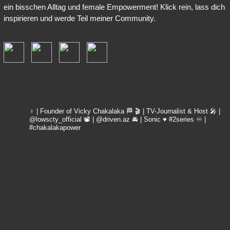
ein bisschen Alltag und female Empowerment! Klick rein, lass dich
inspirieren und werde Teil meiner Community.
vicky_chakalaka93
♀️ | Founder of Vicky Chakalaka 🏁
🎬 | TV-Journalist & Host
🎤 |
@lowscty_official
📽 | @driven.az
🚘 | Sonic ♥️ #2series
♾️ |
#chakalakapower