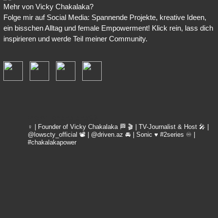
Mehr von Vicky Chakalaka?
Folge mir auf Social Media: Spannende Projekte, kreative Ideen,
ein bisschen Alltag und female Empowerment! Klick rein, lass dich
inspirieren und werde Teil meiner Community.
vicky_chakalaka93
♀️ | Founder of Vicky Chakalaka 🏁
🎬 | TV-Journalist & Host
🎤 |
@lowscty_official
📽 | @driven.az
🚘 | Sonic ♥️ #2series
♾️ |
#chakalakapower