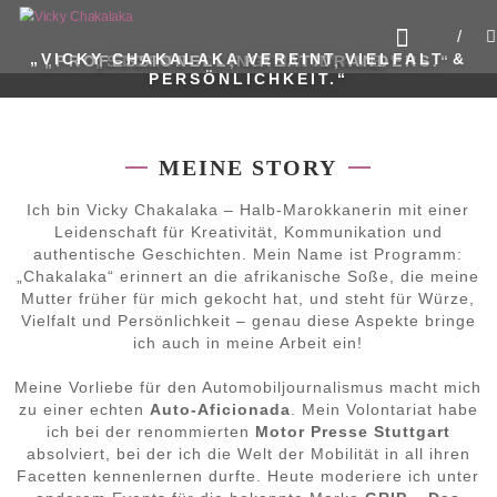
Zum
VICKY CHAKALAKA
Inhalt
Fearless. Fast. Female.
springen
„VICKY CHAKALAKA VEREINT VIELFALT &
„PROFESSIONELL, KREATIV, ANDERS.“
„STORYTELLING MIT DRIVE.“
„FEARLESS. FAST. FEMALE.“
PERSÖNLICHKEIT.“
MEINE STORY
Ich bin Vicky Chakalaka – Halb-Marokkanerin mit einer
Leidenschaft für Kreativität, Kommunikation und
authentische Geschichten. Mein Name ist Programm:
„Chakalaka“ erinnert an die afrikanische Soße, die meine
Mutter früher für mich gekocht hat, und steht für Würze,
Vielfalt und Persönlichkeit – genau diese Aspekte bringe
ich auch in meine Arbeit ein!
Meine Vorliebe für den Automobiljournalismus macht mich
zu einer echten
Auto-Aficionada
. Mein Volontariat habe
ich bei der renommierten
Motor Presse Stuttgart
absolviert, bei der ich die Welt der Mobilität in all ihren
Facetten kennenlernen durfte. Heute moderiere ich unter