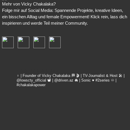
Mehr von Vicky Chakalaka?
Folge mir auf Social Media: Spannende Projekte, kreative Ideen,
ein bisschen Alltag und female Empowerment! Klick rein, lass dich
inspirieren und werde Teil meiner Community.
vicky_chakalaka93
♀️ | Founder of Vicky Chakalaka 🏁
🎬 | TV-Journalist & Host
🎤 |
@lowscty_official
📽 | @driven.az
🚘 | Sonic ♥️ #2series
♾️ |
#chakalakapower