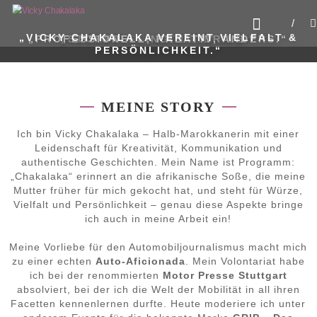
Zum
VICKY CHAKALAKA
Inhalt
Fearless. Fast. Female.
springen
„VICKY CHAKALAKA VEREINT VIELFALT &
„PROFESSIONELL, KREATIV, ANDERS.“
„STORYTELLING MIT DRIVE.“
„FEARLESS. FAST. FEMALE.“
PERSÖNLICHKEIT.“
MEINE STORY
Ich bin Vicky Chakalaka – Halb-Marokkanerin mit einer
Leidenschaft für Kreativität, Kommunikation und
authentische Geschichten. Mein Name ist Programm:
„Chakalaka“ erinnert an die afrikanische Soße, die meine
Mutter früher für mich gekocht hat, und steht für Würze,
Vielfalt und Persönlichkeit – genau diese Aspekte bringe
ich auch in meine Arbeit ein!
Meine Vorliebe für den Automobiljournalismus macht mich
zu einer echten
Auto-Aficionada
. Mein Volontariat habe
ich bei der renommierten
Motor Presse Stuttgart
absolviert, bei der ich die Welt der Mobilität in all ihren
Facetten kennenlernen durfte. Heute moderiere ich unter