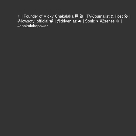
vicky_chakalaka93
♀️ | Founder of Vicky Chakalaka 🏁
🎬 | TV-Journalist & Host
🎤 |
@lowscty_official
📽 | @driven.az
🚘 | Sonic ♥️ #2series
♾️ |
#chakalakapower