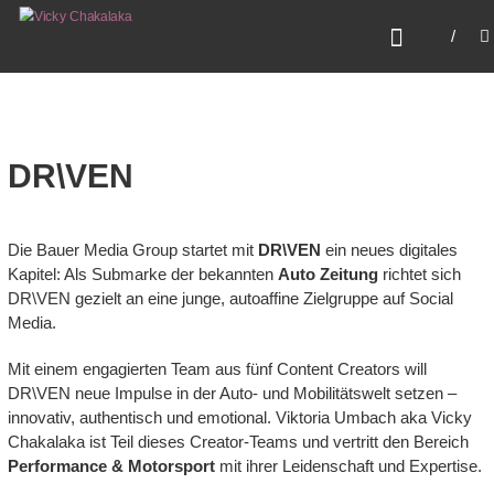
Zum
VICKY CHAKALAKA
Inhalt
Fearless. Fast. Female.
springen
DR\VEN
Die Bauer Media Group startet mit
DR\VEN
ein neues digitales
Kapitel: Als Submarke der bekannten
Auto Zeitung
richtet sich
DR\VEN gezielt an eine junge, autoaffine Zielgruppe auf Social
Media.
Mit einem engagierten Team aus fünf Content Creators will
DR\VEN neue Impulse in der Auto- und Mobilitätswelt setzen –
innovativ, authentisch und emotional. Viktoria Umbach aka Vicky
Chakalaka ist Teil dieses Creator-Teams und vertritt den Bereich
Performance & Motorsport
mit ihrer Leidenschaft und Expertise.