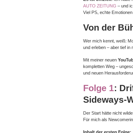
AUTO ZEITUNG
– und i
Viel PS, echte Emotionen
Von der Bü
Wer mich kennt, weiß: Mot
und erleben – aber tief i
Mit meiner neuen
YouTub
kompletten Weg – ungesch
und neuen Herausforderu
Folge 1
:
Dri
Sideways-W
Der Start hätte nicht wild
Für mich als Newcomerin 
Inhalt der ersten Folge: