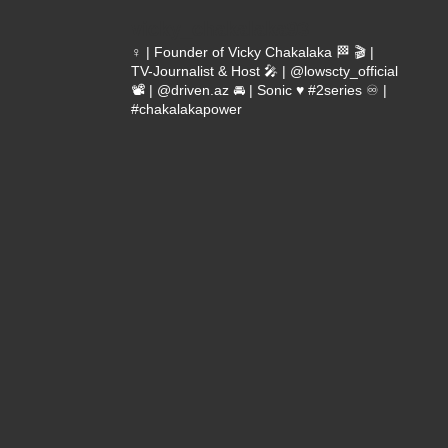
vicky_chakalaka93
♀️ | Founder of Vicky Chakalaka 🏁
🎬 |
TV-Journalist & Host
🎤 | @lowscty_official
📽 | @driven.az
🚘 | Sonic ♥️ #2series
♾️ |
#chakalakapower