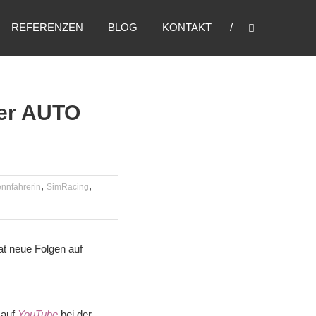
REFERENZEN
BLOG
KONTAKT
der AUTO
,
,
nnfahrerin
SimRacing
 auf
YouTube
bei der