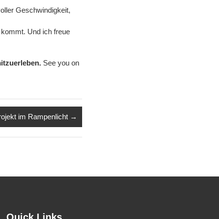
voller Geschwindigkeit,
s kommt. Und ich freue
itzuerleben.
See you on
ojekt im Rampenlicht
→
Quick Links