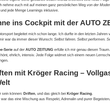
ch nehme euch mit auf meinen ganz persönlichen Weg
von der Modera
 und jede Menge Learnings inklusive.
hne ins Cockpit mit der AUTO 
orsport begleitet mich schon lange. Ich durfte in den letzten Jahren v
n mir war da immer dieser Wunsch:
Selbst fahren. Selbst performen. S
e-Serie
auf der
AUTO ZEITUNG
erfülle ich mir genau diesen Traum
önt, ehrlich, intensiv. Jede Folge widmet sich einem neuen Lernschr
ngen.
ften mit Kröger Racing
– Vollgas
elt
er sein können:
Driften
, und das gleich bei
Kröger Racing
.
war das eine Mischung aus Respekt, Adrenalin und purer Begeister