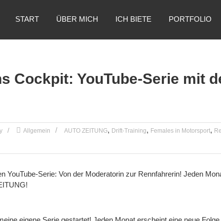
START
ÜBER MICH
ICH BIETE
PORTFOLIO
s Cockpit: YouTube-Serie mit 
,
,
,
y
Allgemein
AUTO ZEITUNG
Drift-Training
Females in Motorsport
Re
eine eigene Serie gestartet! Jeden Monat erscheint eine neue Folge