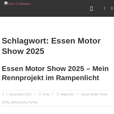
Zum
VICKY CHAKALAKA
Inhalt
Fearless. Fast. Female.
springen
Schlagwort: Essen Motor
Show 2025
Essen Motor Show 2025 – Mein
Rennprojekt im Rampenlicht
1. Dezember 2025
Vicky
Allgemein
Essen Motor Show
,
,
2025
Motorsport
Tuning