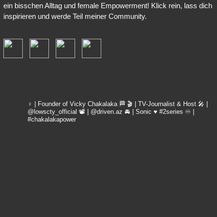
ein bisschen Alltag und female Empowerment! Klick rein, lass dich
inspirieren und werde Teil meiner Community.
vicky_chakalaka93
♀️ | Founder of Vicky Chakalaka 🏁
🎬 | TV-Journalist & Host
🎤 |
@lowscty_official
📽 | @driven.az
🚘 | Sonic ♥️ #2series
♾️ |
#chakalakapower