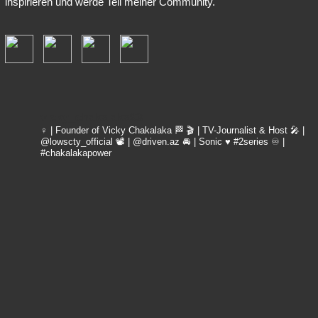
inspirieren und werde Teil meiner Community.
vicky_chakalaka93
♀️ | Founder of Vicky Chakalaka 🏁
🎬 | TV-Journalist & Host
🎤 |
@lowscty_official
📽 | @driven.az
🚘 | Sonic ♥️ #2series
♾️ |
#chakalakapower