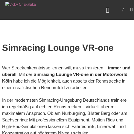
Zum
VICKY CHAKALAKA
Inhalt
Fearless. Fast. Female.
springen
Simracing Lounge VR-one
Wer Streckenkenntnisse lernen will, muss trainieren –
immer und
überall
. Mit der
Simracing Lounge VR-one in der Motorworld
Köln
habe ich die Möglichkeit, auch abseits der Rennstrecke in
einem realistischen Rennumfeld zu arbeiten.
In der modernsten Simracing-Umgebung Deutschlands trainiere
ich regelmäßig auf echten Rennstrecken – virtuell, aber mit
maximalem Anspruch. Ob am Nürburgring, Bilster Berg oder am
Sachsenring: Mit professionellem Equipment, Motion Rigs und
High-End-Simulationen lassen sich Fahrtechnik, Linienwahl und
Konzentration auf höchstem Niveau schulen.